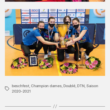
beschfest
,
Champion dames
,
Doublé
,
DTN
,
Saison
Étiquettes
2020-2021