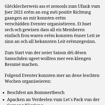
Glécklecherweis ass et zemools zum Ufank vum
Joer 2021 erëm an eng méi positiv Richtung
gaangen an mir konnten erëm
verschidden Eventer organiséieren. Et huet
sech och gewisen dass all eis Memberen
einfach frou waren erëm konnten ënner Leit ze
sinn an och all bekannten Leit erëmzegesinn.
Zum Start vun der neier Saison déi dësen
Samschden ugeet wollten mer een klengen
Resumé machen.
Folgend Eventer konnten mer an dene leschten
Wochen organiseieren:
Beschfest am Bommertbesch
Apacken an Verdeelen vum Let´s Pack vun der