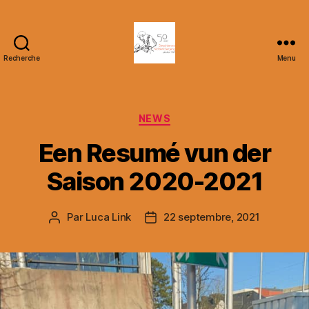
Recherche
Menu
DT
Nidderkäerjeng
Catégories
NEWS
Een Resumé vun der
Saison 2020-2021
Par
Luca Link
22 septembre, 2021
Auteur
Date
de
de
l’article
l’article