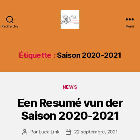
Recherche
Menu
DT
Nidderkäerjeng
Étiquette :
Saison 2020-2021
Catégories
NEWS
Een Resumé vun der
Saison 2020-2021
Par
Luca Link
22 septembre, 2021
Auteur
Date
de
de