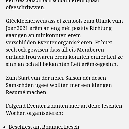
een des Saison och schonn erëm quasi
ofgeschriwwen.
Glécklecherweis ass et zemools zum Ufank vum
Joer 2021 erëm an eng méi positiv Richtung
gaangen an mir konnten erëm
verschidden Eventer organiséieren. Et huet
sech och gewisen dass all eis Memberen
einfach frou waren erëm konnten ënner Leit ze
sinn an och all bekannten Leit erëmzegesinn.
Zum Start vun der neier Saison déi dësen
Samschden ugeet wollten mer een klengen
Resumé machen.
Folgend Eventer konnten mer an dene leschten
Wochen organiseieren:
Beschfest am Bommertbesch