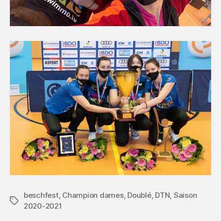
beschfest
,
Champion dames
,
Doublé
,
DTN
,
Saison
Étiquettes
2020-2021